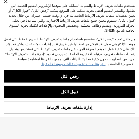
نستخدم ملفات تعريف الارتباط والتقنيات المماثلة على موقعنا الإلكتروني لتقديم الخدمة التي
تطلبها، وللسعي لتقديم أفضل تجربة ممكنة على الموقع. يمكنك "رفض الكل"، "قبول الكل"، أو
تعيين تفضيلات ملفات تعريف الارتباط الخاصة بك في أي وقت حسب اختيارك. من خلال تحديد
"قبول الكل"، سنقوم بتعيين جميع ملفات تعريف الارتباط الاختيارية، والتي تساعدنا في تحليل
الحركة المرورية، وتقديم وظائف محسّنة، وتخصيص المحتوى والإعلانات لتكملة تجربة التسوق
الخاصة بك مع SHEIN.
من خلال تحديد "رفض الكل"، ستسمح باستخدام ملفات تعريف الارتباط الضرورية فقط التي تجعل
موقعنا الإلكتروني يعمل. قد تتمكن من تعطيلها عن طريق تغيير إعدادات متصفحك، ولكن قد يؤثر
ذلك على كيفية عمل الموقع. لمعرفة المزيد عن ملفات تعريف الارتباط التي نستخدمها وتعديل
إعدادات ملفات تعريف الارتباط الاختيارية الخاصة بك، يرجى تحديد "إدارة ملفات تعريف الارتباط".
لمزيد من المعلومات حول كيفية معالجتنا للبيانات التي نجمعها، انقر هنا لمشاهدة سياسة
الخصوصية الخاصة بنا.
انقر هنا لمشاهدة سياسة الخصوصية الخاصة بنا.
رفض الكل
قبول الكل
إدارة ملفات تعريف الارتباط
أضف إلى عربة التسوق بنجاح
%25 خصم!