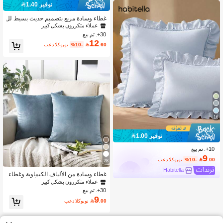
توفير 1.40
غطاء وسادة مربع بتصميم حديث بسيط لل
حشو، ديكور المنزل والغرفة والمكتب وغ
عملاء متكررون بشكل كبير
رفة المعيشة والأريكة (بدون إدراج الوساد
30+. تم بيع
ة)
12
.60

%10-
بعد الكوبون
16
توفير 1.00
10+. تم بيع
9
.00

%10-
بعد الكوبون
28
Habitella
غطاء وسادة من الألياف الكيماوية وغطاء
وسادة رمي مزخرف باللون الأزرق البحير
عملاء متكررون بشكل كبير
ة البسيط بدون حشو للأريكة
30+. تم بيع
9
.00

بعد الكوبون