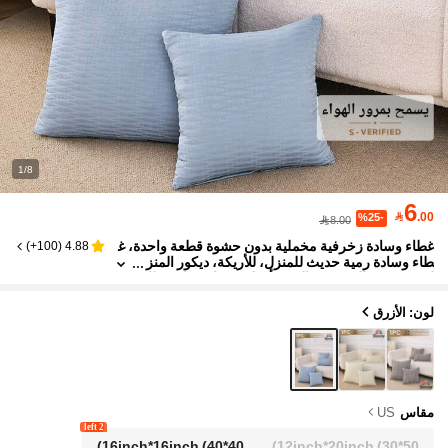
1/8
6

.00
%25-
8.00
غطاء وسادة زخرفية مخملية بدون حشوة قطعة واحدة، غ
)
100+
(
4.88
طاء وسادة رمية حديث للمنزل، للأريكة، ديكور المنز
ل في غرفة المعيشة والنوم، أغطية وسائد مناسبة للا
ستخدام اليومي، تصميم بسيط راقي، غرفة المعيشة، غرف
ة النوم، سيارة صغيرة
لون: الأزرق
مقاس
US
2 left
16inch*16inch
(40*40)
12inch*20inch
(30*50)