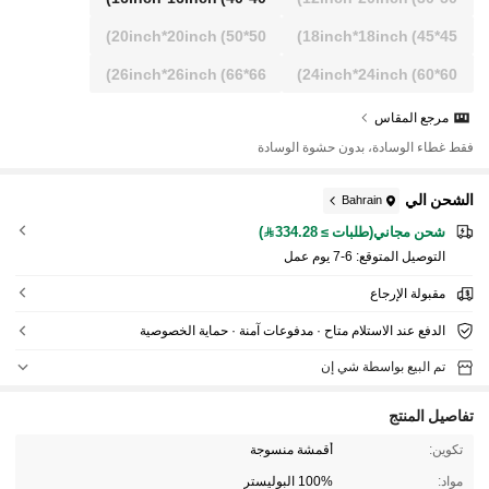
20inch*20inch
(50*50)
18inch*18inch
(45*45)
26inch*26inch
(66*66)
24inch*24inch
(60*60)
مرجع المقاس
فقط غطاء الوسادة، بدون حشوة الوسادة
الشحن الي
Bahrain
شحن مجاني(طلبات ≥ 334.28)
التوصيل المتوقع:
6-7 يوم عمل
مقبولة الإرجاع
الدفع عند الاستلام متاح · مدفوعات آمنة · حماية الخصوصية
تم البيع بواسطة شي إن
تفاصيل المنتج
تكوين:
أقمشة منسوجة
مواد:
100% البوليستر