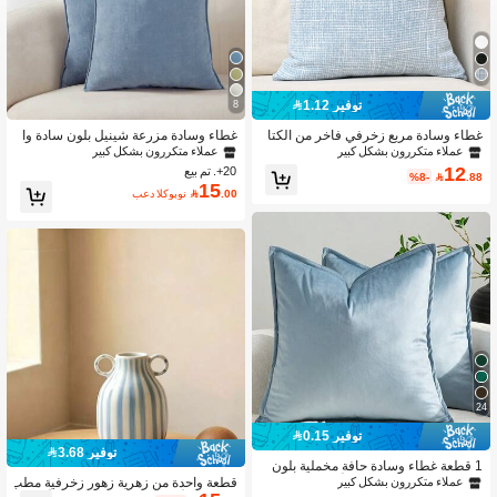
28K متابعون
4.87
28K متابعون
4.87
توفير 1.12
8
غطاء وسادة مربع زخرفي فاخر من الكتا
غطاء وسادة مزرعة شينيل بلون سادة وا
ن قطعة واحدة لغرفة المعيشة، غرفة النو
حدة
عملاء متكررون بشكل كبير
عملاء متكررون بشكل كبير
28K متابعون
4.87
م، المزرعة، ويمكن استخدامه أيضًا كهدية،
12
20+. تم بيع
%8-

.88
مناسب لجميع الفصول، لا يشمل الحشو
15
.00

بعد الكوبون
28K متابعون
4.87
28K متابعون
4.87
28K متابعون
4.87
24
توفير 0.15
توفير 3.68
1 قطعة غطاء وسادة حافة مخملية بلون
سادة غطاء وسادة مربع للأريكة وغرفة الن
قطعة واحدة من زهرية زهور زخرفية مطب
عملاء متكررون بشكل كبير
وم والسيارة 18 × 18 بوصة (45 × 45 س