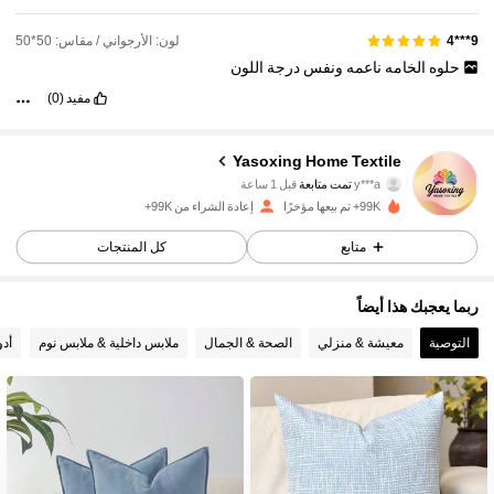
لون: الأرجواني / مقاس: 50*50
9***4
حلوه
الخامه
ناعمه
ونفس
درجة
اللون
مفيد
(0)
28K متابعون
4.87
Yasoxing Home Textile
y***a
تمت متابعة
قبل 1 ساعة
a***e
تتصفح
28K متابعون
4.87
99K+ تم بيعها مؤخرًا
إعادة الشراء من 99K+
متابع
كل المنتجات
28K متابعون
4.87
ربما يعجبك هذا أيضاً
التوصية
معيشة & منزلي
الصحة & الجمال
ملابس داخلية & ملابس نوم
أدو
28K متابعون
4.87
28K متابعون
4.87