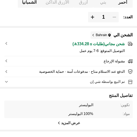
أحمر
بني
أزرق
الأزرق الداكن
الشمبانيا
العدد:
الشحن الي
Bahrain
شحن مجاني(طلبات ≥ 334.28)
التوصيل المتوقع:
6-7 يوم عمل
مقبولة الإرجاع
الدفع عند الاستلام متاح · مدفوعات آمنة · حماية الخصوصية
تم البيع بواسطة شي إن
تفاصيل المنتج
تكوين:
البوليستر
مواد:
100% البوليستر
عرض المزيد