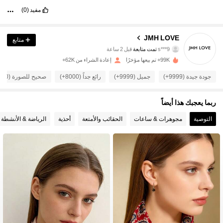
مفيد
(0)
10K متابعون
4.92
JMH LOVE
متابع
s***9
تمت متابعة
قبل 2 ساعة
T***s
تتصفح
10K متابعون
4.92
99K+ تم بيعها مؤخرًا
إعادة الشراء من 62K+
جودة جيدة (9999+)
جميل (9999+)
رائع جداً (8000+)
صحيح للصورة (7000+)
10K متابعون
4.92
ربما يعجبك هذا أيضاً
10K متابعون
التوصية
مجوهرات & ساعات
الحقائب والأمتعة
أحذية
الرياضة & الأنشطة 
4.92
10K متابعون
4.92
10K متابعون
4.92
10K متابعون
4.92