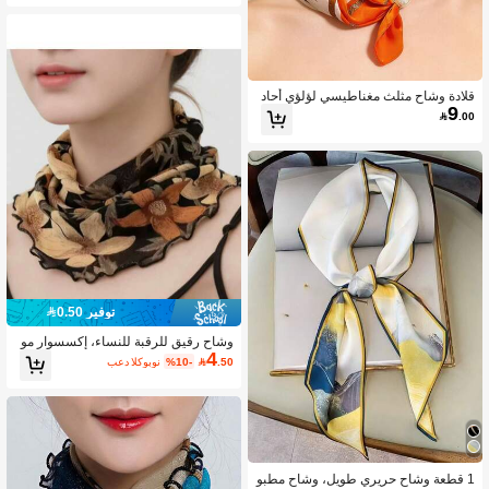
قلادة وشاح مثلث مغناطيسي لؤلؤي أحاد
9
ي اللون قطعة واحدة، سلسلة زخرفية متع

.00
ددة الاستخدامات للترقوة للنساء
توفير 0.50
وشاح رقيق للرقبة للنساء، إكسسوار مو
4
ضة قطعة واحدة
.50

%10-
بعد الكوبون
1 قطعة وشاح حريري طويل، وشاح مطبو