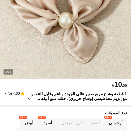
1/17
10

.00
1 قطعة وشاح مربع صغير عالي الجودة وناعم وقابل للتنفس
)
5
(
4.60
مع إبزيم مغناطيسي (وشاح حريري)، حلقة عنق أنيقة م
ن اللؤلؤ الصناعي (قطر 2.5 سم)، وشاح حريري زخرفي
خفيف الوزن ومتعدد الاستخدامات، مناسب للمطابقة مع القم
صان أو كهدية
نوع الموديلات
9 left
5 left
4 left
أرجواني
أصفر
لون القرنفل
أسود
أبيض