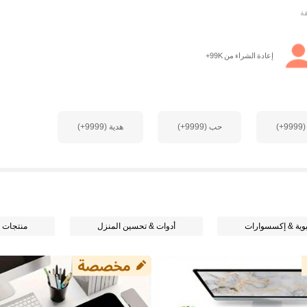
إعادة الشراء من 99K+
)
حب (9999+)
هدية (9999+)
وية & إكسسوارات
أدوات & تحسين المنزل
منتجات ا