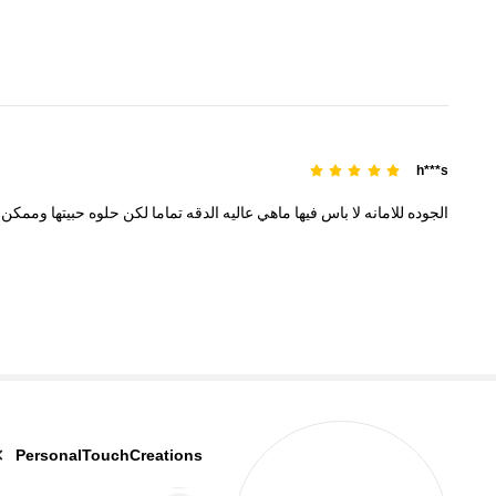
h***s
الجوده
للامانه
لا
باس
فيها
ماهي
عاليه
الدقه
تماما
لكن
حلوه
حبيتها
وممكن
95K متابعون
4.90
PersonalTouchCreations
m***8
تمت متابعة
منذ 30 دقيقة