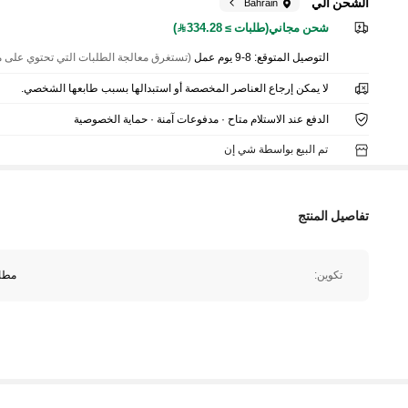
الشحن الي
Bahrain
شحن مجاني(طلبات ≥ 334.28)
التوصيل المتوقع:
8-9 يوم عمل
(تستغرق معالجة الطلبات التي تحتوي على منتجات مخصصة عادةً من 1 إلى 4 أيام أطول من الم
لا يمكن إرجاع العناصر المخصصة أو استبدالها بسبب طابعها الشخصي.
الدفع عند الاستلام متاح · مدفوعات آمنة · حماية الخصوصية
تم البيع بواسطة شي إن
تفاصيل المنتج
تكوين:
مطا