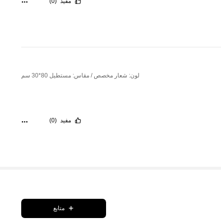
مفيد
(0)
لون: شعار مخصص / مقاس: مستطيل 80*30 سم
مفيد
(0)
متابع