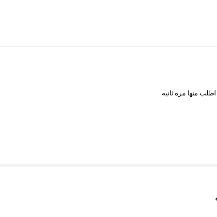
اطلب
منها
مره
ثانيه