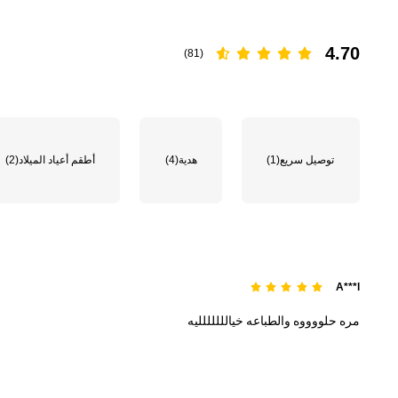
4.70
(81)
توصيل سريع
(1)
هدية
(4)
أطقم أعياد الميلاد
(2)
A***l
مره
حلووووه
والطباعه
خياللللللليه