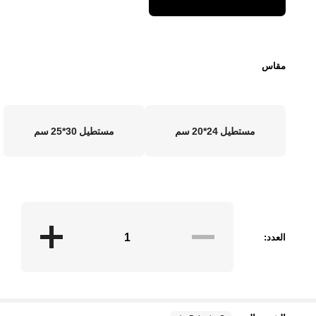
مقاس
مستطيل 24*20 سم
مستطيل 30*25 سم
العدد: