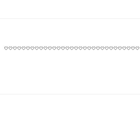
🤍🤍🤍🤍🤍🤍🤍🤍🤍🤍🤍🤍🤍🤍🤍🤍🤍🤍🤍🤍🤍🤍🤍🤍🤍🤍🤍🤍🤍🤍🤍