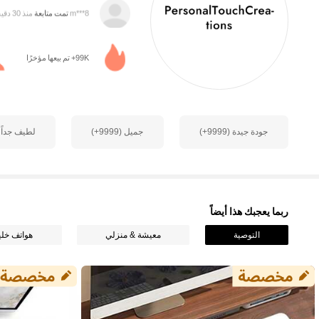
n***6
تتصفح
95K متابعون
99K+ تم بيعها مؤخرًا
4.90
جودة جيدة (9999+)
جميل (9999+)
لطيف جداً (9999+
95K متابعون
4.90
ربما يعجبك هذا أيضاً
التوصية
معيشة & منزلي
هواتف خلي
95K متابعون