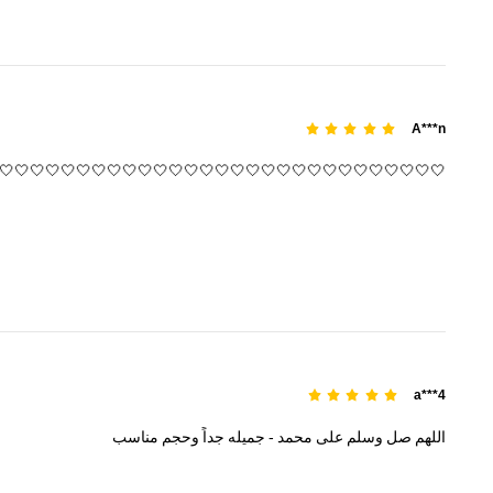
A***n
🤍🤍🤍🤍🤍🤍🤍🤍🤍🤍🤍🤍🤍🤍🤍🤍🤍🤍🤍🤍🤍🤍🤍🤍🤍🤍🤍🤍🤍
a***4
اللهم
صل
وسلم
على
محمد
-
جميله
جداً
وحجم
مناسب