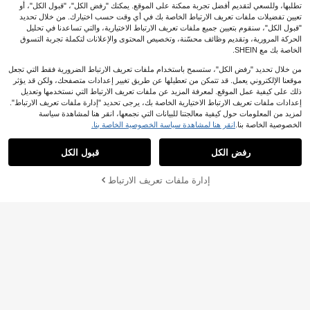
تطلبها، وللسعي لتقديم أفضل تجربة ممكنة على الموقع. يمكنك "رفض الكل"، "قبول الكل"، أو
تعيين تفضيلات ملفات تعريف الارتباط الخاصة بك في أي وقت حسب اختيارك. من خلال تحديد
"قبول الكل"، سنقوم بتعيين جميع ملفات تعريف الارتباط الاختيارية، والتي تساعدنا في تحليل
الحركة المرورية، وتقديم وظائف محسّنة، وتخصيص المحتوى والإعلانات لتكملة تجربة التسوق
الخاصة بك مع SHEIN.
توفير 0.45
من خلال تحديد "رفض الكل"، ستسمح باستخدام ملفات تعريف الارتباط الضرورية فقط التي تجعل
موقعنا الإلكتروني يعمل. قد تتمكن من تعطيلها عن طريق تغيير إعدادات متصفحك، ولكن قد يؤثر
1/3/6 طائر اصطناعي، ديكور ريش طائر ا
ذلك على كيفية عمل الموقع. لمعرفة المزيد عن ملفات تعريف الارتباط التي نستخدمها وتعديل
10
لبغبغاء لعيد الميلاد/هالوين/القراصنة، منا
%4-

.55
إعدادات ملفات تعريف الارتباط الاختيارية الخاصة بك، يرجى تحديد "إدارة ملفات تعريف الارتباط".
سب للأعمال اليدوية والحديقة الاستوائية
لمزيد من المعلومات حول كيفية معالجتنا للبيانات التي نجمعها، انقر هنا لمشاهدة سياسة
وديكور المنزل، متوفر بألوان متعددة (بغبغ
الخصوصية الخاصة بنا.
انقر هنا لمشاهدة سياسة الخصوصية الخاصة بنا.
اء)، ديكور الغرفة، ديكور غرفة النوم، ديكو
ر المنزل، ديكور الحائط، ديكور هالوين، دي
زينة معلقة بتصميم مسطح ثنائي الأبعاد ل
كور الخريف
شعار الشيف، لافتة ديكور خشبية دائرية
5# الأفضل مبيعا
في الرياح الدقات & تعليق الأوسمة
رفض الكل
قبول الكل
ساحرة للجدران والشرفة، بأسلوب ديكور
10+. تم بيع
فني، ديكور معلق متعدد الاستخدامات للدا
9

.00
خل/الخارج، مناسب لجميع الفصول، ديكو
إدارة ملفات تعريف الارتباط
أضف إلى عربة التسوق بنجاح
%7 خصم!
ر شرفة ريفي، هدية للأصدقاء