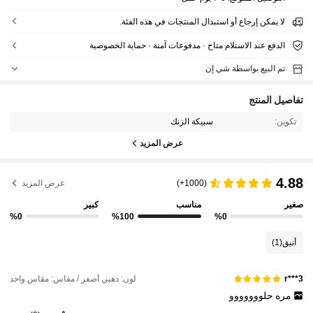
لا يمكن إرجاع أو استبدال المنتجات في هذه الفئة.
الدفع عند الاستلام متاح · مدفوعات آمنة · حماية الخصوصية
تم البيع بواسطة شي إن
تفاصيل المنتج
تكوين:
سبيكة الزنك
عرض المزيد
4.88
(1000+)
عرض المزيد
صغير
مناسب
كبير
%0
%100
%0
أنيق
(1)
لون: ذهبي أصفر / مقاس: مقاس واحد
r***3
مره
حلووووووو