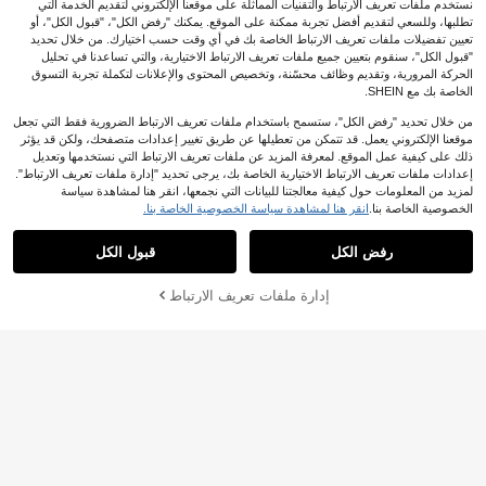
نستخدم ملفات تعريف الارتباط والتقنيات المماثلة على موقعنا الإلكتروني لتقديم الخدمة التي
تطلبها، وللسعي لتقديم أفضل تجربة ممكنة على الموقع. يمكنك "رفض الكل"، "قبول الكل"، أو
تعيين تفضيلات ملفات تعريف الارتباط الخاصة بك في أي وقت حسب اختيارك. من خلال تحديد
"قبول الكل"، سنقوم بتعيين جميع ملفات تعريف الارتباط الاختيارية، والتي تساعدنا في تحليل
الحركة المرورية، وتقديم وظائف محسّنة، وتخصيص المحتوى والإعلانات لتكملة تجربة التسوق
الخاصة بك مع SHEIN.
من خلال تحديد "رفض الكل"، ستسمح باستخدام ملفات تعريف الارتباط الضرورية فقط التي تجعل
موقعنا الإلكتروني يعمل. قد تتمكن من تعطيلها عن طريق تغيير إعدادات متصفحك، ولكن قد يؤثر
ذلك على كيفية عمل الموقع. لمعرفة المزيد عن ملفات تعريف الارتباط التي نستخدمها وتعديل
إعدادات ملفات تعريف الارتباط الاختيارية الخاصة بك، يرجى تحديد "إدارة ملفات تعريف الارتباط".
9
لمزيد من المعلومات حول كيفية معالجتنا للبيانات التي نجمعها، انقر هنا لمشاهدة سياسة
الخصوصية الخاصة بنا.
انقر هنا لمشاهدة سياسة الخصوصية الخاصة بنا.
أقراط أنيقة بتصميم ورقة طويلة مع شرابا
10+. تم بيع
ت من الزركونيا، أقراط قابلة للتدوير بتص
Livesso
ميم متدلي ملتوي، مناسبة للارتداء اليوم
6
رفض الكل
قبول الكل
Livesso زوج واحد من أقراط الحلق الدائ

.00
ي، قطعتان
رية المصممة بإبداع الطراز الشخصي الم
7

.00
صنوعة من التويست الذهبي، مناسبة للاس
إدارة ملفات تعريف الارتباط
أضف إلى عربة التسوق بنجاح
تخدام اليومي للنساء
%6 خصم!