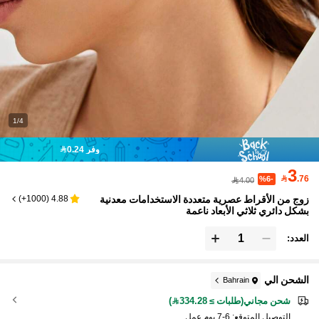
1/4
وفر 0.24
3

.76
%6-
4.00
زوج من الأقراط عصرية متعددة الاستخدامات معدنية
)
1000+
(
4.88
بشكل دائري ثلاثي الأبعاد ناعمة
العدد:
الشحن الي
Bahrain
شحن مجاني(طلبات ≥ 334.28)
التوصيل المتوقع:
6-7 يوم عمل