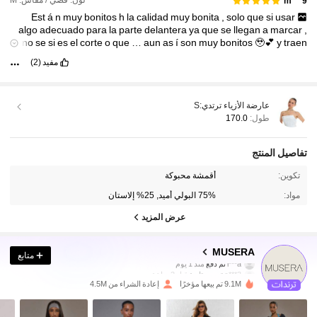
لون: فضي / مقاس: M
m***9
Est
á
n
muy
bonitos
h
la
calidad
muy
bonita
,
solo
que
si
usar
algo
adecuado
para
la
parte
delantera
ya
que
se
llegan
a
marcar
,
no
se
si
es
el
corte
o
que
…
aun
as
í
son
muy
bonitos
🥹💕
y
traen
su
bolsitas
laterales
y
un
cierre
lo
ú
nico
que
no
me
gust
ó
de
esta
مفيد
(2)
es
la
parte
de
arriba
que
trae
costura
y
si
tienes
viente
puede
que
no
te
favorezca
mucho
عارضة الأزياء ترتدي:
S
طول:
170.0
تفاصيل المنتج
تكوين:
أقمشة محبوكة
مواد:
75% البولي أميد, 25% إلاستان
عرض المزيد
4.3M متابعون
4.85
MUSERA
متابع
l***a
تم دفع
منذ 1 يوم
c***3
تمت متابعة
قبل 2 ساعة
9.1M تم بيعها مؤخرًا
إعادة الشراء من 4.5M
4.3M متابعون
4.85