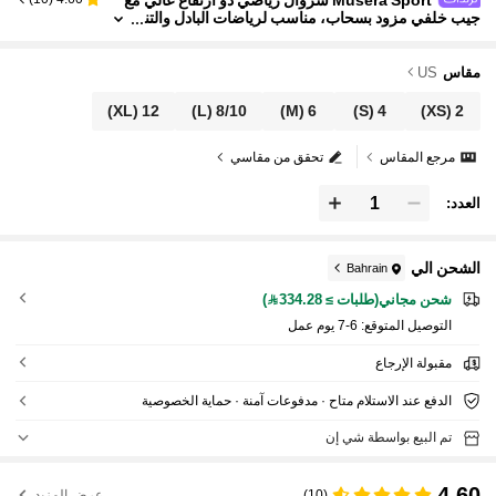
جيب خلفي مزود بسحاب، مناسب لرياضات البادل والتن
س وبيكل بول والجيم والياقة البدنية
مقاس
US
(XL)
12
(L)
8/10
(M)
6
(S)
4
(XS)
2
مرجع المقاس
تحقق من مقاسي
العدد:
الشحن الي
Bahrain
شحن مجاني(طلبات ≥ 334.28)
التوصيل المتوقع:
6-7 يوم عمل
مقبولة الإرجاع
الدفع عند الاستلام متاح · مدفوعات آمنة · حماية الخصوصية
تم البيع بواسطة شي إن
4.60
(10)
عرض المزيد