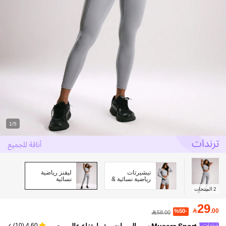
1/5
تيشيرتات
ليقنز رياضية
رياضية نسائية &
نسائية
تانك
2
المنتجات
29

.00
%50-
58.00
Musera Sport سروال رياضي ذو ارتفاع عالي مع
)
10
(
4.60