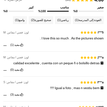
صغير
مناسب
كبير
%0
%100
%0
العودة إلى المدرسة
(1)
رياضي
(1)
صحيح للصورة
(2)
واسع
(1)
لون: فضي / مقاس: M
i***5
.
I
love
this
so
much
.
As
the
pictures
shown
مفيد
(1)
لون: فضي / مقاس: M
j***a
calidad
excelente
,
cuenta
con
un
peque
ñ
o
bolsillo
detras
مفيد
(0)
لون: فضي / مقاس: S
f***a
!!!!
Igual
a
foto
,
mas
n
vestiu
bem
مفيد
(3)