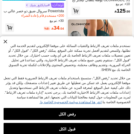
10+. تم بيع
صر مرتفع Peakbum-Lift FeatherFit™-
#سايكلنغ_شيك
Sculpt لرفع المؤخرة والتحكم في البطن
125
Powerista سروال ضيق ذو خصر عالي ب

.00
مع جيوب جانبية للتدريب والجري والتماري
جيب لون أحادي للنساء، بنطلون يوجا
200+ مستخدم قام بإعادة الشراء
ن الرياضية وملابس اللياقة البدنية
30+. تم بيع
34
%8-

.04
نستخدم ملفات تعريف الارتباط والتقنيات المماثلة على موقعنا الإلكتروني لتقديم الخدمة التي
تطلبها، وللسعي لتقديم أفضل تجربة ممكنة على الموقع. يمكنك "رفض الكل"، "قبول الكل"، أو
تعيين تفضيلات ملفات تعريف الارتباط الخاصة بك في أي وقت حسب اختيارك. من خلال تحديد
"قبول الكل"، سنقوم بتعيين جميع ملفات تعريف الارتباط الاختيارية، والتي تساعدنا في تحليل
الحركة المرورية، وتقديم وظائف محسّنة، وتخصيص المحتوى والإعلانات لتكملة تجربة التسوق
الخاصة بك مع SHEIN.
من خلال تحديد "رفض الكل"، ستسمح باستخدام ملفات تعريف الارتباط الضرورية فقط التي تجعل
موقعنا الإلكتروني يعمل. قد تتمكن من تعطيلها عن طريق تغيير إعدادات متصفحك، ولكن قد يؤثر
ذلك على كيفية عمل الموقع. لمعرفة المزيد عن ملفات تعريف الارتباط التي نستخدمها وتعديل
إعدادات ملفات تعريف الارتباط الاختيارية الخاصة بك، يرجى تحديد "إدارة ملفات تعريف الارتباط".
لمزيد من المعلومات حول كيفية معالجتنا للبيانات التي نجمعها، انقر هنا لمشاهدة سياسة
14
الخصوصية الخاصة بنا.
انقر هنا لمشاهدة سياسة الخصوصية الخاصة بنا.
15
GLOWMODE
رفض الكل
GLOWMODE سروال رياضي مرتفع الخ
توفير 4.56
20+. تم بيع
صر مزود بتقنية تبريد وامتصاص العرق، م
صمم لرفع الأرداف وتشكيل الجسم، منا
98
TimeOff

.00
سب للتمارين الرياضية الشاقة والجري وا
قبول الكل
لتدريب في فصلي الخريف والشتاء، بطو
TimeOff بنطال رياضي نسائي بسيط من